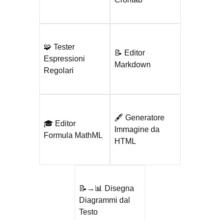
🧩 Tester
📝 Editor
Espressioni
Markdown
Regolari
🖋️ Generatore
🎓 Editor
Immagine da
Formula MathML
HTML
📝→📊 Disegna
Diagrammi dal
Testo