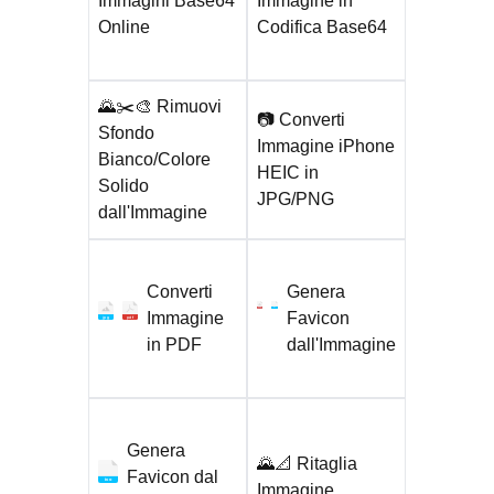
Immagini Base64
Immagine in
Online
Codifica Base64
🌄✂️🎨 Rimuovi
📷 Converti
Sfondo
Immagine iPhone
Bianco/Colore
HEIC in
Solido
JPG/PNG
dall'Immagine
Converti
Genera
png
ico
Immagine
Favicon
jpg
pdf
in PDF
dall'Immagine
Genera
🌄📐 Ritaglia
Favicon dal
ico
Immagine