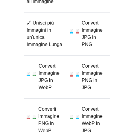
all'Immagine
🔗 Unisci più
Converti
Immagini in
Immagine
jpg
png
un'unica
JPG in
Immagine Lunga
PNG
Converti
Converti
Immagine
Immagine
jpg
webp
png
jpg
JPG in
PNG in
WebP
JPG
Converti
Converti
Immagine
Immagine
png
webp
webp
jpg
PNG in
WebP in
WebP
JPG