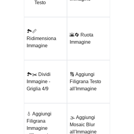
Testo
🏞️📏
🌇🔄 Ruota
Ridimensiona
Immagine
Immagine
🏞️✂️ Dividi
🔠 Aggiungi
Immagine -
Filigrana Testo
Griglia 4/9
all'Immagine
💧 Aggiungi
🌫️ Aggiungi
Filigrana
Mosaic Blur
Immagine
all'Immagine