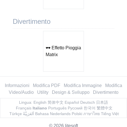
Divertimento
🕶 Effetto Pioggia
Matrix
Informazioni
Modifica PDF
Modifica Immagine
Modifica
Video/Audio
Utility
Design & Sviluppo
Divertimento
Lingua
:
English
简体中文
Español
Deutsch
日本語
Français
Italiano
Português
Русский
한국어
繁體中文
Türkçe
اَلعَرَبِيَّةُ
Bahasa
Nederlands
Polski
ภาษาไทย
Tiếng Việt
©
2026
litesoft