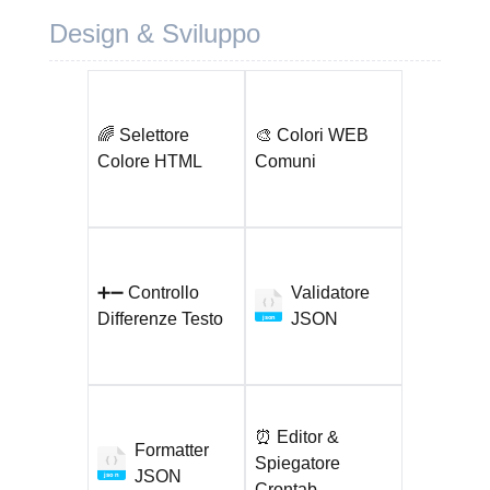
Design & Sviluppo
🌈 Selettore
🎨 Colori WEB
Colore HTML
Comuni
➕➖ Controllo
Validatore
Differenze Testo
JSON
json
⏰ Editor &
Formatter
Spiegatore
JSON
json
Crontab