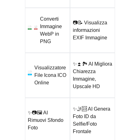
Converti
📷📝 Visualizza
Immagine
informazioni
webp
png
WebP in
EXIF Immagine
PNG
✨⏫🏞️ AI Migliora
Visualizzatore
Chiarezza
File Icona ICO
ico
Immagine,
Online
Upscale HD
✨🤳🆔 AI Genera
✨📷🖼️ AI
Foto ID da
Rimuovi Sfondo
Selfie/Foto
Foto
Frontale