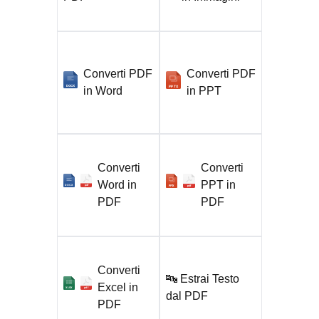
Converti PDF
Converti PDF
PPTX
DOCX
in Word
in PPT
Converti
Converti
Word in
PPT in
PPTX
pdf
DOCX
pdf
PDF
PDF
Converti
🔤 Estrai Testo
Excel in
XLSX
pdf
dal PDF
PDF